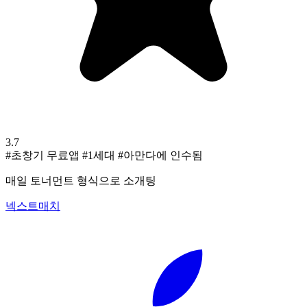
3.7
#초창기 무료앱
#1세대
#아만다에 인수됨
매일 토너먼트 형식으로 소개팅
넥스트매치